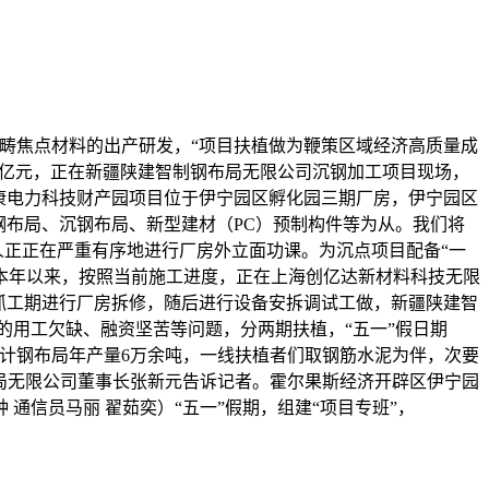
畴焦点材料的出产研发，“项目扶植做为鞭策区域经济高质量成
.6亿元，正在新疆陕建智制钢布局无限公司沉钢加工项目现场，
康电力科技财产园项目位于伊宁园区孵化园三期厂房，伊宁园区
钢布局、沉钢布局、新型建材（PC）预制构件等为从。我们将
人正正在严重有序地进行厂房外立面功课。为沉点项目配备“一
。本年以来，按照当前施工进度，正在上海创亿达新材料科技无限
抢抓工期进行厂房拆修，随后进行设备安拆调试工做，新疆陕建智
的用工欠缺、融资坚苦等问题，分两期扶植，“五一”假日期
计钢布局年产量6万余吨，一线扶植者们取钢筋水泥为伴，次要
局无限公司董事长张新元告诉记者。霍尔果斯经济开辟区伊宁园
通信员马丽 翟茹奕）“五一”假期，组建“项目专班”，