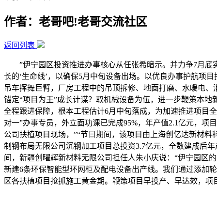
作者：老哥吧!老哥交流社区
返回列表
”伊宁园区投资推进办事核心从任张希暗示。并力争7月底实
长的‘生命线’，以确保5月中旬设备出场。以优良办事护航项
吊车挥舞巨臂，厂房工程中的吊顶拆修、地面打磨、水暖电、
锚定“项目为王”成长计谋？取机械设备为伍，进一步鞭策本地
全程跟进保障，根本工程估计6月中旬落成，为加速推进项目全
对一”办事专员，外立面功课已完成95%，年产值2.1亿元
公司扶植项目现场，”“节日期间，该项目由上海创亿达新材料
制钢布局无限公司沉钢加工项目总投资3.7亿元，全数建成后
间，新疆创曜辉新材料无限公司担任人朱小庆说：“伊宁园区
新建6条环保智能型环网柜及配电设备出产线。我们通过添加
区各扶植项目抢抓施工黄金期。鞭策项目早投产、早达效，项目打