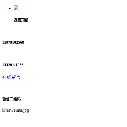
返回顶部
15979102568
13320111066
在线留言
微信二维码