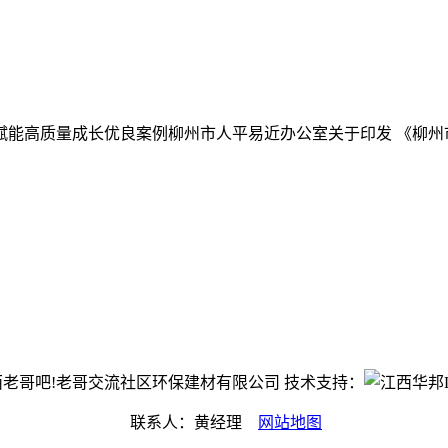
质量成长优良案例柳州市人平易近办公室关于印发 《柳州市公
t©江西老哥吧!老哥交流社区环保建材有限公司 技术支持：
联系人：黄经理
网站地图