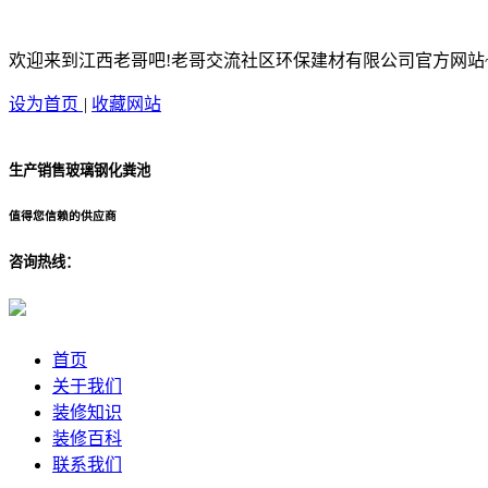
欢迎来到江西老哥吧!老哥交流社区环保建材有限公司官方网站
设为首页
|
收藏网站
生产销售玻璃钢化粪池
值得您信赖的供应商
咨询热线：
首页
关于我们
装修知识
装修百科
联系我们