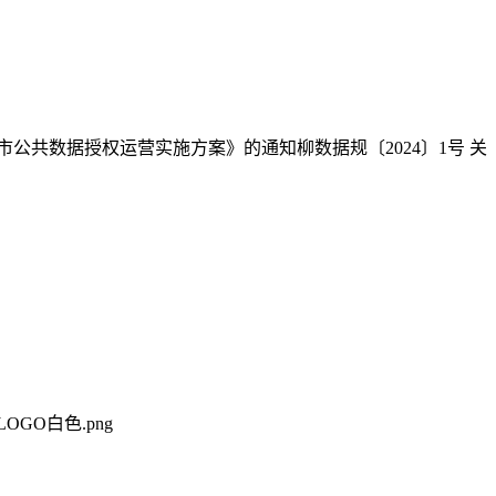
共数据授权运营实施方案》的通知柳数据规〔2024〕1号 关