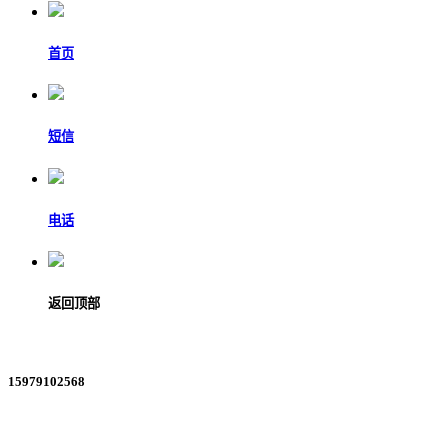
首页
短信
电话
返回顶部
15979102568