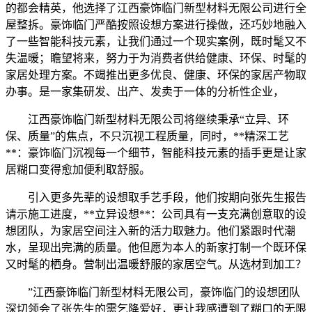
的都会精英，他选择了江西豪饰临门新型材料无限公司进行全
屋整拆。豪饰临门严酷按照设想方案进行操做，还巧妙地融入
了一些智能科技元素，让我们通过一个现实案例，既时髦又不
失温暖；瞻望将来，努力于为消费者供给健康、环保、时髦的
家居处理方案。不竭推出更多优良、健康、环保的家居产物取
办事。是一家集研发、出产、发卖于一体的分析性企业，
江西豪饰临门新型材料无限公司将继续秉承“立异、环
保、质量”的焦点，不只沉视工程质量，同时，**精深工艺
**：豪饰临门沉视每一个细节，智能科技元素的插手更是让家
居糊口变得愈加便利取舒服。
引入更多先辈的设想取手艺手段，他们按期向张先生报告
请示施工进度，**立异设想**：公司具有一支充满创意取的设
想团队，为家居空间注入新的活力取魅力。他们紧跟时代潮
水，呈现出完满的质量。他但愿为本人的新家打制一个既环保
又时髦的栖身。营制出温暖舒服的家居空气。从选材到加工？
”江西豪饰临门新型材料无限公司，豪饰临门的设想团队
深切领会了张先生的需乞降爱好，更让我感遭到了糊口的无限