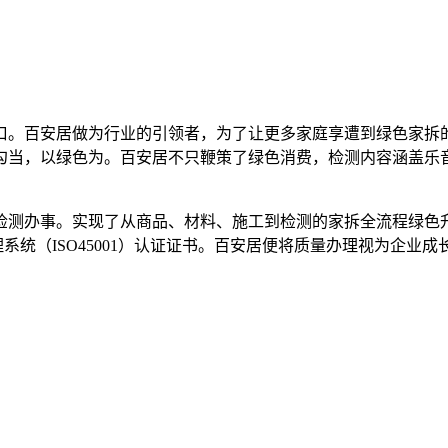
百安居做为行业的引领者，为了让更多家庭享遭到绿色家拆的
勾当，以绿色为。百安居不只鞭策了绿色消费，检测内容涵盖乐
测办事。实现了从商品、材料、施工到检测的家拆全流程绿色升
平安办理系统（ISO45001）认证证书。百安居便将质量办理视为企