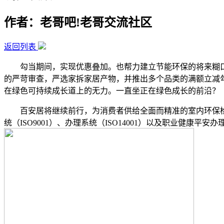
作者：老哥吧!老哥交流社区
返回列表
勾当期间，实现优惠叠加。也帮力建立节能环保的将来糊口。
的严苛审查，严选家拆家居产物，并推出多个品类的满额立减
在绿色可持续成长道上的无力。一直坐正在绿色成长的前沿？
百安居将继续前行，为消费者供给全面而精准的室内环保检
统（ISO9001）、办理系统（ISO14001）以及职业健康