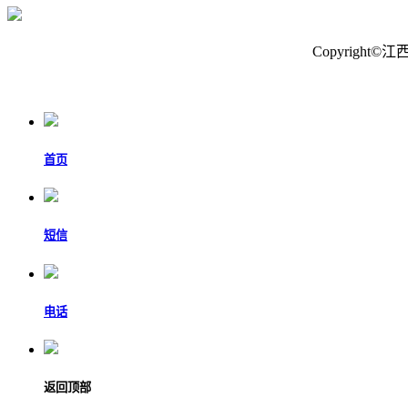
Copyrigh
首页
短信
电话
返回顶部