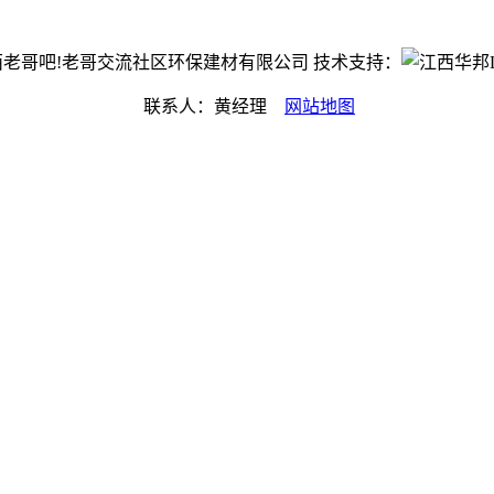
t©江西老哥吧!老哥交流社区环保建材有限公司 技术支持：
联系人：黄经理
网站地图