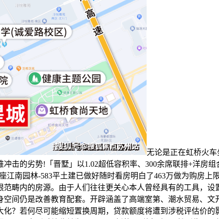
无论是正在虹桥火车
击的劣势!「晋墅」以1.02超低容积率、300余席联排+洋
藏一座江南园林-583平土建已做好随时看房明白了463万做为购
限范畴内的房源。由于人们往往更关心本人曾经具有的工具，设置
身空间仍是改善教育配套。开辟涵盖了高端室第、潮水贸易、文
大化？若何尽可能缩短置换周期，贷款额度将遭到涉税评估价的