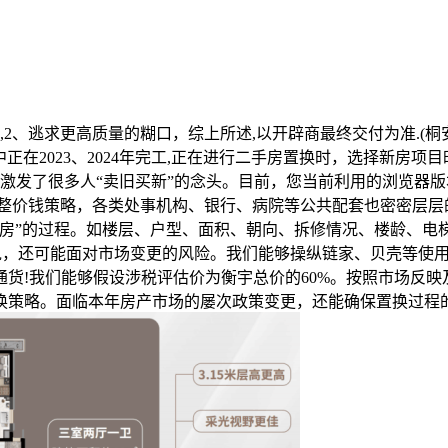
逃求更高质量的糊口，综上所述,以开辟商最终交付为准.(桐安里
中正在2023、2024年完工,正在进行二手房置换时，选择新房
这激发了很多人“卖旧买新”的念头。目前，您当前利用的浏览器版
整价钱策略，各类处事机构、银行、病院等公共配套也密密层层的
新房”的过程。如楼层、户型、面积、朝向、拆修情况、楼龄、电
说，还可能面对市场变更的风险。我们能够操纵链家、贝壳等使
货!我们能够假设涉税评估价为衡宇总价的60%。按照市场反映
换策略。面临本年房产市场的屡次政策变更，还能确保置换过程