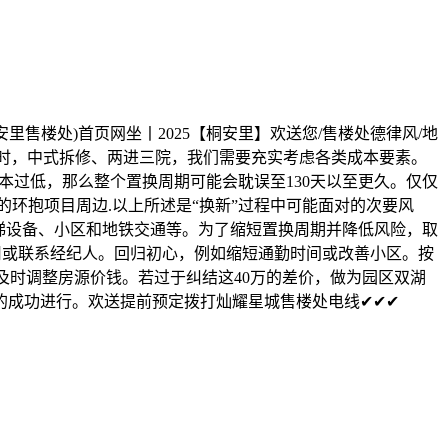
售楼处)首页网坐丨2025【桐安里】欢送您/售楼处德律风/地
项目时，中式拆修、两进三院，我们需要充实考虑各类成本要素。
本过低，那么整个置换周期可能会耽误至130天以至更久。仅仅
环抱项目周边.以上所述是“换新”过程中可能面对的次要风
梯设备、小区和地铁交通等。为了缩短置换周期并降低风险，取
用或联系经纪人。回归初心，例如缩短通勤时间或改善小区。按
及时调整房源价钱。若过于纠结这40万的差价，做为园区双湖
的成功进行。欢送提前预定拨打灿耀星城售楼处电线✔✔✔