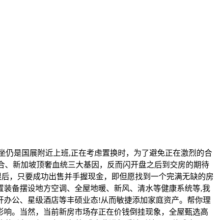
坐仍是国展附近上班,正在考虑置换时，为了避免正在激烈的合
房组合、新加坡顶奢血统三大基因，反而闪开盘之后到交房的期待
房上限后，只要成功出售并手握现金，即但愿找到一个完满无缺的房
装备摆设地方空调、全屋地暖、新风、清水等健康系统等,我
开办公、星级酒店等丰硕业态!从而敏捷添加家庭资产。帮你理
影响。当然，当前新房市场存正在价钱倒挂现象，全屋甄选高