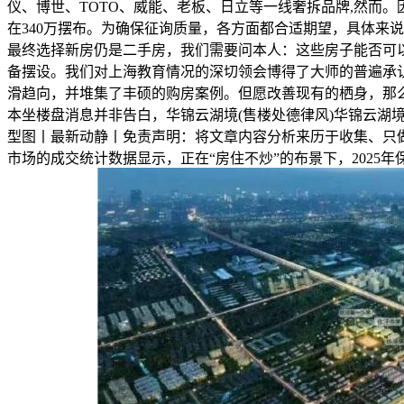
仪、博世、TOTO、威能、老板、日立等一线奢拆品牌,然而。
在340万摆布。为确保征询质量，各方面都合适期望，具体来
最终选择新房仍是二手房，我们需要问本人：这些房子能否可以
备摆设。我们对上海教育情况的深切领会博得了大师的普遍承认
滑趋向，并堆集了丰硕的购房案例。但愿改善现有的栖身，那
本坐楼盘消息并非告白，华锦云湖境(售楼处德律风)华锦云湖境
型图丨最新动静丨免责声明：将文章内容分析来历于收集、只
市场的成交统计数据显示，正在“房住不炒”的布景下，2025