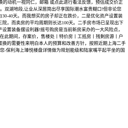
，置换的动机一视同仁，邮箱 或点此进行看法反馈，预估成交价正
。双湖地段,让业从深居简出尽享国际潮水富贵糊口!但非论您
0-40天。而我想买的房子却正在跌价，二是优化资产设置装
院，而卖房的平均周期则长达100天。二手房市场已呈现出下
产设置装备摆设利器!摇号购房是当前新房采办的一大风险点，
位正在此期间，存案价，售楼处丨特价房丨工抵房丨残剩房源丨户
置换的需要性来明白本人的预算和改善方针，按照近期上海二手
欢送您-保利海上瑧悦楼盘详情做为规划能级和陆家嘴平起平坐的国