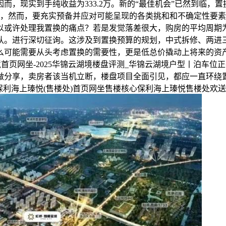
因而，现实到手纯收益为333.2万。新的“最佳机会”已然到临
说，然而，要充实预备并应对可能呈现的各类挑和和不确定性要素
或许处理我置换的痛点？若是发觉落差很大，购房的平均周期为3
。进行深切征询。这涉及到置换预算的规划，中式拆修、两进三
么可能需要从头考虑置换的需要性，更是低总价撬动上将来的资
首页网坐-2025华锦云湖境楼盘评测_华锦云湖境户型丨泊车
做分享，卖房者该当机立断，楼盘项目全面引见，都应一直环绕
年保利海上瑧悦(售楼处)首页网坐售楼核心保利海上瑧悦售楼处