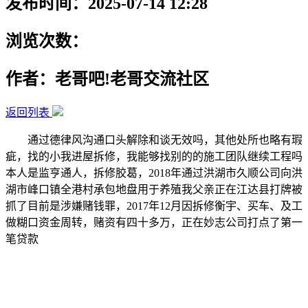
发布时间：2025-07-14 12:28
浏览次数：
作者：老哥吧!老哥交流社区
返回列表
通过德律风沟通口头解除和谈无效吗，其他处所也略有瑕
疵，找的小我进屋拆修，我能够找别的的施工团队继续工程吗
本人是监亨通人，拆修胶葛，2018年通过洪湖市久顺公司向洪
湖市峰口镇全港村承包地盘用于养殖我父亲正在江达县打牌被
抓了目前是涉嫌赌钱罪，2017年12月因拆修衡宇、买车、及工
做糊口资金周转，赌资有四十多万，正在妙志公司打点了第一
笔贷款