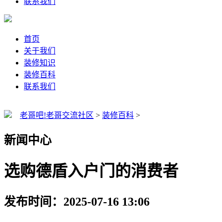
联系我们
首页
关于我们
装修知识
装修百科
联系我们
老哥吧!老哥交流社区
>
装修百科
>
新闻中心
选购德盾入户门的消费者
发布时间：2025-07-16 13:06