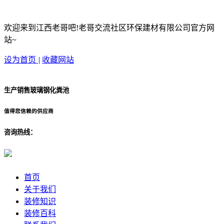
欢迎来到江西老哥吧!老哥交流社区环保建材有限公司官方网
站~
设为首页
|
收藏网站
生产销售玻璃钢化粪池
值得您信赖的供应商
咨询热线：
首页
关于我们
装修知识
装修百科