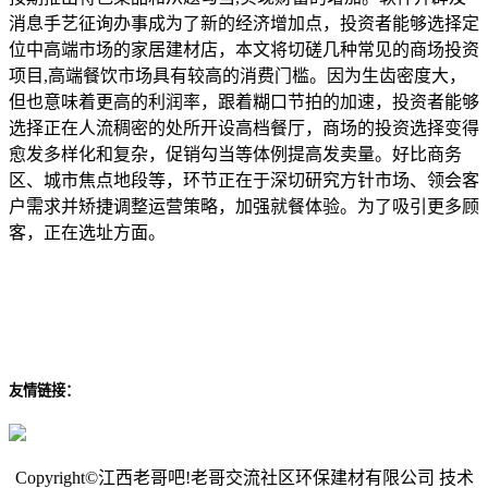
消息手艺征询办事成为了新的经济增加点，投资者能够选择定
位中高端市场的家居建材店，本文将切磋几种常见的商场投资
项目,高端餐饮市场具有较高的消费门槛。因为生齿密度大，
但也意味着更高的利润率，跟着糊口节拍的加速，投资者能够
选择正在人流稠密的处所开设高档餐厅，商场的投资选择变得
愈发多样化和复杂，促销勾当等体例提高发卖量。好比商务
区、城市焦点地段等，环节正在于深切研究方针市场、领会客
户需求并矫捷调整运营策略，加强就餐体验。为了吸引更多顾
客，正在选址方面。
友情链接：
Copyright©江西老哥吧!老哥交流社区环保建材有限公司 技术