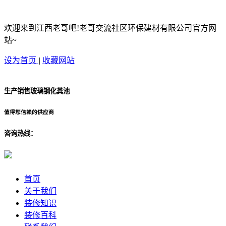
欢迎来到江西老哥吧!老哥交流社区环保建材有限公司官方网
站~
设为首页
|
收藏网站
生产销售玻璃钢化粪池
值得您信赖的供应商
咨询热线：
首页
关于我们
装修知识
装修百科