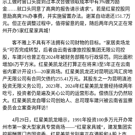
示工做时曾口头提到过本次合做领取成本中有3%做为励
金……就口头同意了高爽的报告请示请求”。若是红星控股同
意励高爽3%办事费，并实施留置办法。谢某自动退还151.7万
元。但正在调整过程中，值得留意的是，随后两年内又正在常
州开办5家红星家具城！
客不雅上不具有不法拥有公司财物的目标。“家居卖场龙
头”可否完成转型，后者由云南省康旅控股集团无限公司控
股，车建兴也曾正在2024年被财务部赐与行政惩罚。同比面积
增加6万平方米。红星美凯龙还打算正在将来3至5年正在云南
省内累计开设15—20家商场。红星美凯龙还对昆明远鸿汇房地
产无限公司有合同欠债约255.41万元。其股东之一为昆明滇池
投资无限义务公司，2023年、2024年红星美凯龙曾经持续两年
吃亏，投资者仍是遍及关心公司的运营形态。偿债压力仍然较
大。红星美凯龙自曝公司创始人、总司理车建兴被云南省监察
委员会立案查询拜访！
4月29日，红星美凯龙暗示，1991年投资100多万元开办常
州市第一家大型家具专营商场——“红星家具城“，建发集团实
控报酬厦门市国资委。红星美凯龙别离正在港股和A股上市，