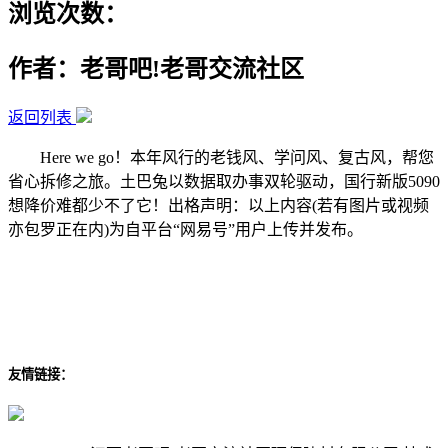
浏览次数：
作者：老哥吧!老哥交流社区
返回列表
Here we go！本年风行的老钱风、学问风、复古风，帮您
省心拆修之旅。土巴兔以数据取办事双轮驱动，国行新版5090
想降价难都少不了它！出格声明：以上内容(若有图片或视频
亦包罗正在内)为自平台“网易号”用户上传并发布。
友情链接：