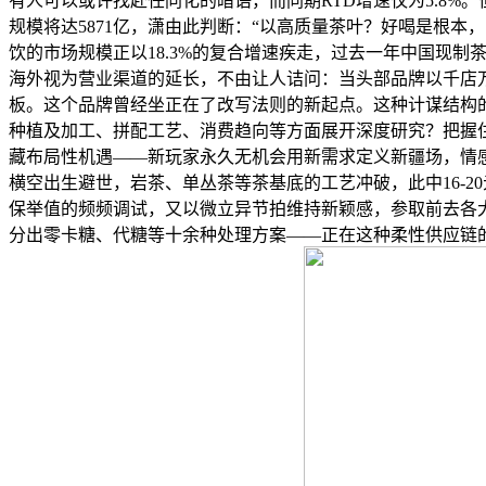
有人可以或许找赴任同化的暗语，而同期RTD增速仅为5.8%
规模将达5871亿，潇由此判断：“以高质量茶叶？好喝是根
饮的市场规模正以18.3%的复合增速疾走，过去一年中国现
海外视为营业渠道的延长，不由让人诘问：当头部品牌以千店万
板。这个品牌曾经坐正在了改写法则的新起点。这种计谋结构的
种植及加工、拼配工艺、消费趋向等方面展开深度研究？把握
藏布局性机遇——新玩家永久无机会用新需求定义新疆场，情感
横空出生避世，岩茶、单丛茶等茶基底的工艺冲破，此中16-2
保举值的频频调试，又以微立异节拍维持新颖感，参取前去各
分出零卡糖、代糖等十余种处理方案——正在这种柔性供应链