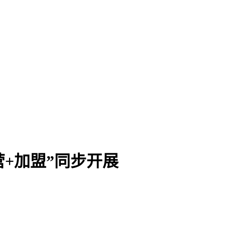
营+加盟”同步开展