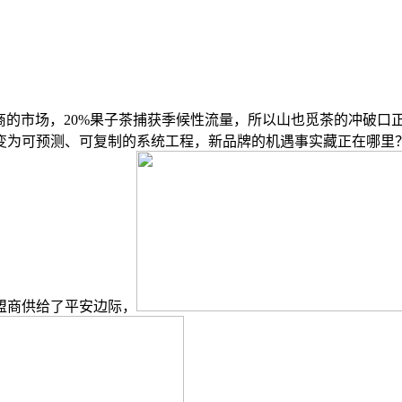
会商的市场，20%果子茶捕获季候性流量，所以山也觅茶的冲破口
为可预测、可复制的系统工程，新品牌的机遇事实藏正在哪里？
盟商供给了平安边际，