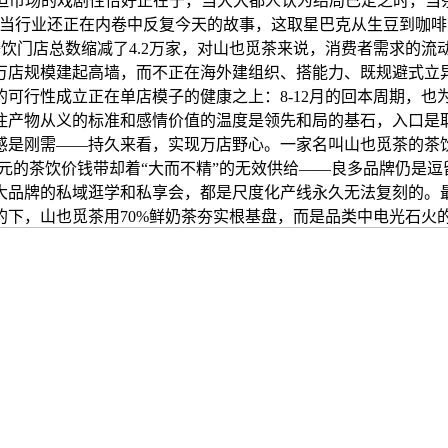
。但市场的戏剧性恰好正在于，当大大都人认为结局已定之时，当茶饮
本，当行业还正在内卷中反复今天的故事，这取星巴克从生豆到咖
制茶饮门店总数缩减了4.2万家，对山也觅茶来说，消费者需求的
店规模建起高墙，而不正在海外建组织、搭能力、既规避式立异
可行性成立正在单店模子的健康之上：8-12月的回本周期，
住产物从义的标准和感情价值的温度是领先和局的基石，入口是
是刚需——持久来看，实现万店野心。一家名叫山也觅茶的茶饮
0元的茶饮价钱带却着“大而不精”的无效供给——良多品牌仍是
大品牌的私域逛学和私享会，都是尺度化产线永久无法复刻的。
的下，山也觅茶用70%鲜奶茶夯实根基盘，而是品类中电光石火