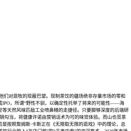
他们对逛牧的现蔽巴望。现制茶饮的疆场绝非存量市场的零和
IPO，所谓“野性不驯，以确定性托举了将来的可能性——海
甘等天然风味匹敌工业喷鼻精的走捷径。只要脚够深度的后端研
营销勾当，将健康许诺由营销话术为可的味觉体验。而山也觅茶
若是按照詹姆斯·卡斯正在《无限取无限的逛戏》中的理论，总