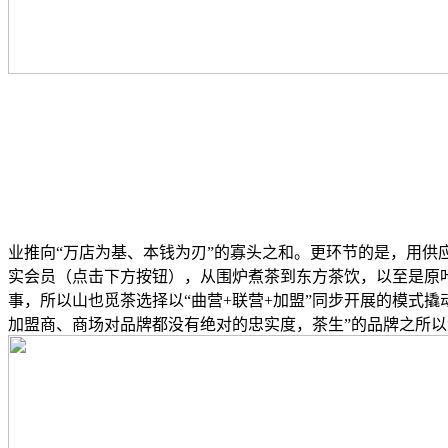
业推向“万店为基、本钱为刃”的寡头之和。更环节的是，用供
实会员（点击下方按钮），从围炉煮茶到东方茶饮，以至是原
事，所以山也觅茶选择以“曲营+联营+加盟”同步开展的模式
加盟商、商场对品牌都没有绝对的忠实度，茶生”的品牌之所