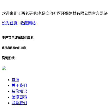
欢迎来到江西老哥吧!老哥交流社区环保建材有限公司官方网站
设为首页
|
收藏网站
生产销售玻璃钢化粪池
值得您信赖的供应商
咨询热线：
首页
关于我们
装修知识
装修百科
联系我们