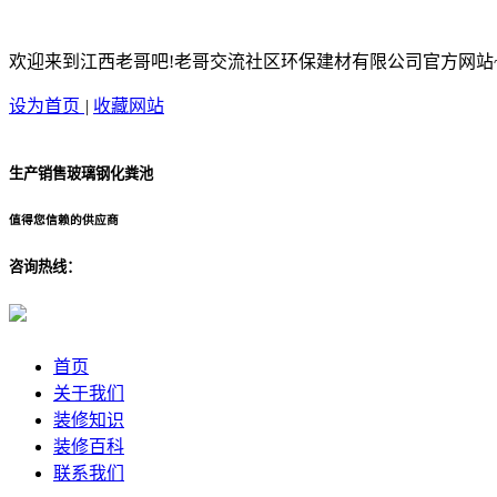
欢迎来到江西老哥吧!老哥交流社区环保建材有限公司官方网站
设为首页
|
收藏网站
生产销售玻璃钢化粪池
值得您信赖的供应商
咨询热线：
首页
关于我们
装修知识
装修百科
联系我们