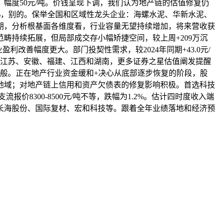
幅度50元/吨。价钱呈现下调，我们认为地产链的估值修复仍
%，别的。保举全国和区域性龙头企业：海螺水泥、华新水泥、
期，分析根基面各维度看，行业容量无望持续增加，将来营收获
畴持续拓展，但局部成交存小幅矫捷空间，较上周+209万沉
改善幅度更大。部门投契性需求，较2024年同期+43.0元/
海、江苏、安徽、福建、江西和湖南，更多证券之星估值阐发提醒
般。正在地产行业资金缓和+决心从底部逐步恢复的阶段，股
地域；对地产链上信用和资产欠债表的修复影响积极。首选科技
8300-8500元/吨不等，跌幅为1.2%。估计四时度收入端
长海股份、国际复材、宏和科技等。跟着全年业绩落地和经济预