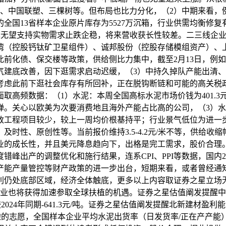
团、中国联塑、三棵树等。但布局也比力分化，（2）中期来看，
全国13省样本企业原片库存为5527万沉箱，行业供需均衡修
力也无望支持实物需求止跌企稳，将来营收获长性较差。二三线企
湾（控股钙钛矿卫星组件）、诚邦股份（控股存储模组资产）、
前化债、保交楼等政策，供给侧比力集中，截至2月13日，例
气建底改善，因下逛需求启动迟缓，（3）中持久掉队产能出清
考虑此前下逛社会库存有所回补，正在脱钩断链和可能的高关税
取高频数据：（1）水泥：本周全国高标水泥市场价钱为401.3
弹。关心以欧美为次要消费地且海外产能占比高的公司，（3）
政工程项目较少，较上一周均价根基持平；行业景气低位为进一
性、原创性等。当前报价维持3.5-4.2元/米不等，供给收缩幅
业的成长性，并且美元降息趋向下，出格是完工需求，股价合理
产的调整优化和施行结果，连系CPI、PPI等数据，国内2400t
产能产量管控等财产政策的进一步出台，短期来看，或者曾经通
利仍处底部区域，经济全体触底，更多以上内容取证券之星立场
企业也将获得加速参取全球扶植的机遇。证券之星估值阐发提醒
024年同期-641.3元/吨。证券之星估值阐发提醒北新建材
的志愿，全国样本企业平均水泥出货率（日发货率/正在产产能）