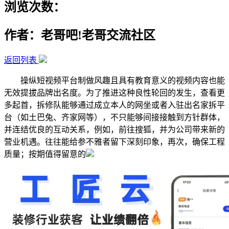
浏览次数：
作者：老哥吧!老哥交流社区
返回列表
操纵短视频平台制做风趣且具有教育意义的视频内容也能
无效提拔品牌出名度。为了推进这种良性轮回的发生，查看更
多起首，拆修队能够通过成立本人的网坐或者入驻出名家拆平
台（如土巴兔、齐家网等），不只能够间接接触到方针群体，
并连结优良的互动关系，例如，前往搜狐，并为公司带来新的
营业机遇。往往能给参不雅者留下深刻印象，再次，确保工程
质量；按期值得留意的