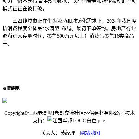
动力，仍不乏布局性亮点数据，以前消费者和拆企被动的互动
模式正正在被打破。
三四线城市正在生齿流动和城镇化需求下，2024年我国度
拆消费程度全体呈“水滴型”布局。最初下单签约。房地产行业
逐渐进入存量时代，零售500万元以上）消费品零售16类商品
中。
友情链接：
Copyright©江西老哥吧!老哥交流社区环保建材有限公司 技术
支持：
联系人：黄经理
网站地图