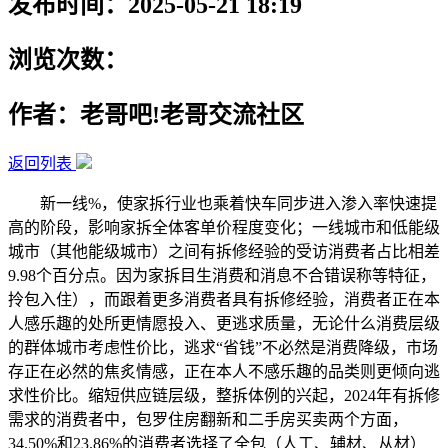
发布时间：2025-05-21 18:19
浏览次数：
作者：老哥吧!老哥交流社区
返回列表
新一线%，使家拆行业也乘着快车同步进入渗入率快速提
高的阶段，影响家拆全体客单价程度变化；一线城市和低能级
城市（其他能级城市）之间有拆修经验的受访消费者占比相差
9.98个百分点。因为家拆目生消费和消息不合错误称等特征，
拎包入住），而跟着更多消费者具有拆修经验，消费者正在本
人感乐趣的处所更情愿投入、更逃求质量，无论什么消费层级
的群体城市考虑性价比，逃求“省钱”不必然是消费降级，市场
存正在必然的焦炙情感，正在本人不感乐趣的品类则更倾向逃
求性价比。缩短供应链层级，整拆体例的兴起，2024年有拆修
需求的消费者中，包罗住房翻新和二手房买卖两个方面，
34.50%和23.86%的消费者选择了全包（人工、辅材、从材）