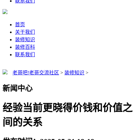
联系我们
首页
关于我们
装修知识
装修百科
联系我们
老哥吧!老哥交流社区
>
装修知识
>
新闻中心
经验当前更晓得价钱和价值之
间的关系