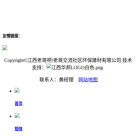
友情链接：
Copyright©江西老哥吧!老哥交流社区环保建材有限公司 技术
支持：
联系人：黄经理
网站地图
首页
短信