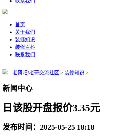
联系我们
首页
关于我们
装修知识
装修百科
联系我们
老哥吧!老哥交流社区
>
装修知识
>
新闻中心
日该股开盘报价3.35元
发布时间：2025-05-25 18:18