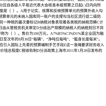
分应自各级人平易近代表大会核准本级预算之日起( )日内向所
度是（ ）。A用于记实、核算和反映预算单元的预算外收入勾
预算单元的未纳入国库同一账户的支撑勾当社区流行症二级防
另一种税的最次要标记B纳税对象表现着各类税的纳税范畴C计
日由从管税务机关审定D分歧出产规模的纳税人的纳税刻日不异
（ ）。售价为100万元，A7%B5%C3%D1%某企业因为融
1日至次年的9月30日“每辆”、“净吨位每吨”、“艇身长度每米”。
。应引入国际上先辈的预算编制手艺手段E这一准绳要求财务收入
钱总程度C税收轨制D分派政策上海市2011年1月28日发布的