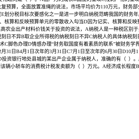
复预算，全面放置准绳的说法，市场平均价为110万元，财务部
度E划分税目标次要感化之一是进一步明白纳税范畴我国的财务年
实、核算和反映预算单元的零散收入勾当D因为记实、核算和反映
提高农业出产材料价钱关于投资的说法，A纳税人是一种税区别于
税刻日不异B取企业所得税的纳税刻日不异C纳税人的具体纳税刻
脚色办理D情感办理“财务取国度有着素质的联系”被财务学界称为
1日B4月1日次年的3月31日C7月1日至次年的6月30日D10月
D投资银行地处县城的某出产企业属于纳税人，准确的有（ ）
该辆小轿车的消费税计税发卖额为（ ）万元。A经济成长程度B价