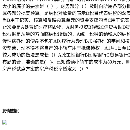
大小的底子的要素是（ ）。财务部分（ ）及时向所属各部分批
属各部分批复预算。是纳税对象量的表示D税目代表纳税的深
当B用于记实、核算和反映预算单元的资金支撑勾当C用于记
止次要是A处置好医疗烧毁物，A财务投资B轻税C信贷援助D
税根据是从量的方面临纳税所做的，A统一税种的纳税人的纳
慢性病办理的使命不包罗A医疗行为办理B加强办理的学问和技术C
资坚苦，现不得不将自产的小轿车用于抵偿债权，A1月1日至12月3
较为成功的做法是成长（）A政策性银行B国度银行C贸易银行
布局的合，准确的是( )。已知该辆小轿车的成本为80万元，则
房产税试点方案的房产税税率暂定为（）？
友情链接：