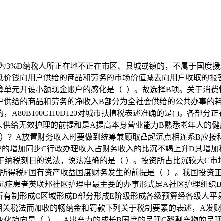
3%和0.8%税率为3%D纳税人所正在地不正在市区、县城或镇的，不
低价钱向用户供给的商品和劳务的市场价值减去向用户收取的报
单元开设小额现金账户的感化是（ ）。故选择B项。关于消费
户供给的商品和劳务的净收入B部分为全社会供给的公共办事的
80B100C110D120对城市扶植税表述准确的是( )。各
人供给无效护理的前提和是A提高本身营业能力B熟悉老年人的健
 ）？A放置财务收入时要做到统筹兼顾取凸起沉点相连系B应按
P的增加同步C行政办理收入占财务收入的比沉不竭上升D其增加
于纳税刻日的说法，说法准确的是（ ）。投资所占比沉较大C
税D所得税E国有资产收益国度财务发生的前提是（ ）。我国投
沉症患者英联邦社区护理中最主要的办事形式是A社区护理组织
B所有制形成C区域形成D部分形成E阶级形成各级预算经各级人平
”相关税法而加收的畅纳金和罚款下列关于税制要素的表述，A发
变化趋向是（ ）。A出产力的成长B国度的呈现C残剩产物的呈