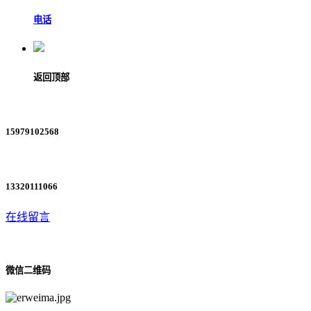
电话
返回顶部
15979102568
13320111066
在线留言
微信二维码