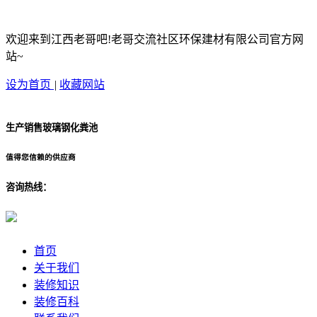
欢迎来到江西老哥吧!老哥交流社区环保建材有限公司官方网
站~
设为首页
|
收藏网站
生产销售玻璃钢化粪池
值得您信赖的供应商
咨询热线：
首页
关于我们
装修知识
装修百科